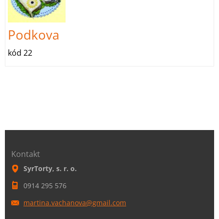
Podkova
kód 22
Kontakt
SyrTorty, s. r. o.
0914 295 576
martina.
vachanov
a@gmail.
com